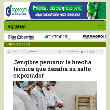
AGRONEGOCIOS
11 JUNIO 2026 |
09:03 AM
Por: Edwin Ramos
|
prensa@agraria.pe
Jengibre peruano: la brecha
técnica que desafía su salto
exportador