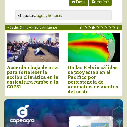
Enviar
Imprimir
Etiquetas:
agua
,
Sequias
Más de: Clima y Medio Ambiente
idas
“El agro debe
DRA Piura se prepa
el
prepararse con
ante posible escen
anticipación para
de El Niño Costero
enfrentar los efectos
entos
del Niño Costero”