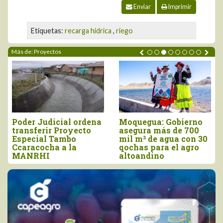
Enviar
Imprimir
Etiquetas:
recarga hidrica
,
riego
Más de: Proyectos
oder Judicial ordena
Moquegua: Gobierno
La L
ansferir Proyecto
asegura más de 700
inve
special Tambo
mil m³ de agua con 30
mil
caracocha a la
qochas para el agro
CIT
ANRHI
altoandino
Cha