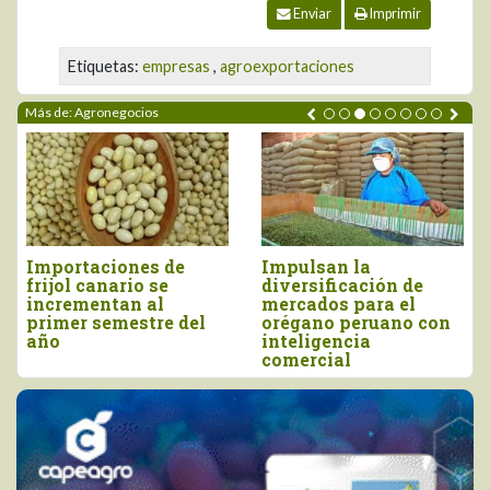
Enviar
Imprimir
Etiquetas:
empresas
,
agroexportaciones
Más de: Agronegocios
Perú importó vino por
Tres pilares para
e
más de US$ 16,4
impulsar la
millones, entre enero
competitividad del
 con
y junio
agro peruano