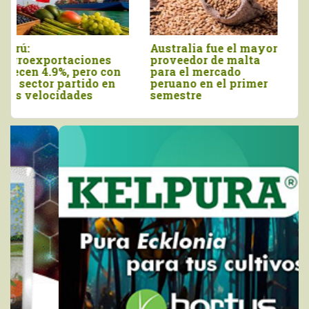
Agroexportaciones no
Declaran el segundo
tradicionales de Perú
viernes de agosto
a Estados Unidos
como el Día Nacional
cayeron en valor 17%
de la Chirimoya