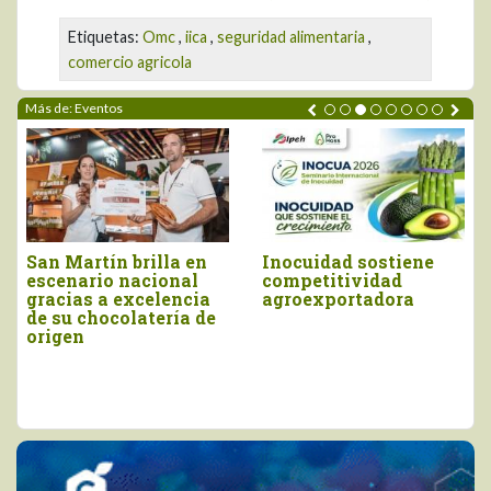
Etiquetas:
Omc
,
iica
,
seguridad alimentaria
,
comercio agricola
Más de: Eventos
n Martín brilla en
Inocuidad sostiene
Piur
scenario nacional
competitividad
Saló
racias a excelencia
agroexportadora
Cho
 su chocolatería de
Int
rigen