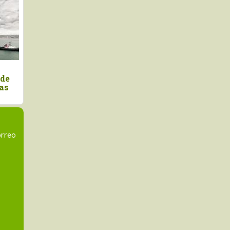
xportaciones peruanas de
Exportaciones de ará
lta crecieron +16.7% en
peruanos crecen 114% 
lor en el primer semestre de
semana 29 de la camp
025
2026-2027
orreo