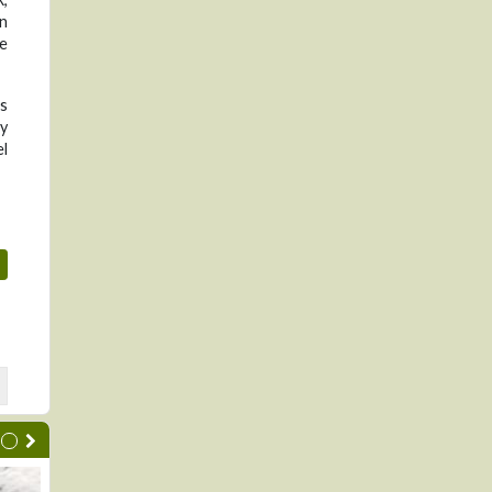
an
e
as
 y
el