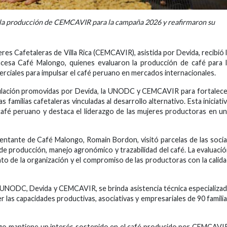
 la producción de CEMCAVIR para la campaña 2026 y reafirmaron su
es Cafetaleras de Villa Rica (CEMCAVIR), asistida por Devida, recibió 
ncesa Café Malongo, quienes evaluaron la producción de café para 
erciales para impulsar el café peruano en mercados internacionales.
ticulación promovidas por Devida, la UNODC y CEMCAVIR para fortalec
familias cafetaleras vinculadas al desarrollo alternativo. Esta iniciati
l café peruano y destaca el liderazgo de las mujeres productoras en u
esentante de Café Malongo, Romain Bordon, visitó parcelas de las soci
de producción, manejo agronómico y trazabilidad del café. La evaluaci
nto de la organización y el compromiso de las productoras con la calid
e UNODC, Devida y CEMCAVIR, se brinda asistencia técnica especializa
las capacidades productivas, asociativas y empresariales de 90 famili
ongo mantiene un interés sostenido en el café producido por CEMCAVI