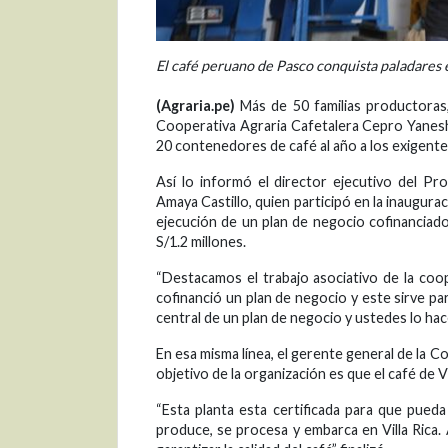
El café peruano de Pasco conquista paladares e
(Agraria.pe)
Más de 50 familias productoras
Cooperativa Agraria Cafetalera Cepro Yanesha
20 contenedores de café al año a los exigentes
Así lo informó el director ejecutivo del P
Amaya Castillo, quien participó en la inaugura
ejecución de un plan de negocio cofinanciad
S/1.2 millones.
“Destacamos el trabajo asociativo de la coo
cofinanció un plan de negocio y este sirve pa
central de un plan de negocio y ustedes lo hac
En esa misma línea, el gerente general de la 
objetivo de la organización es que el café de 
“Esta planta esta certificada para que pued
produce, se procesa y embarca en Villa Rica. 