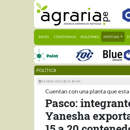
(CURRENT)
INICIO
CONÓCENOS
BOLETINES
NOTICIAS
E
POLÍTICA
02 ABRIL 2025 |
10:48 AM
Cuentan con una planta que esta
Pasco: integran
Yanesha exporta
15 a 20 contened