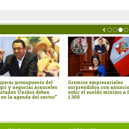
ADEX saluda anuncios de
Marco Vinelli juram
presidenta Keiko Fujimori
como titular del Mid