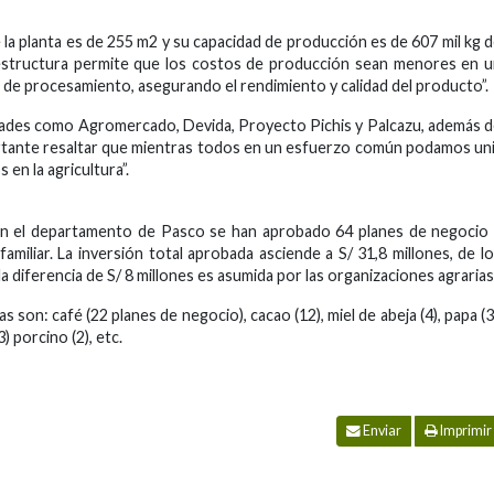
la planta es de 255 m2 y su capacidad de producción es de 607 mil kg 
raestructura permite que los costos de producción sean menores en 
o de procesamiento, asegurando el rendimiento y calidad del producto”.
idades como Agromercado, Devida, Proyecto Pichis y Palcazu, además 
portante resaltar que mientras todos en un esfuerzo común podamos un
en la agricultura”.
en el departamento de Pasco se han aprobado 64 planes de negocio
amiliar. La inversión total aprobada asciende a S/ 31,8 millones, de l
la diferencia de S/ 8 millones es asumida por las organizaciones agrarias
 son: café (22 planes de negocio), cacao (12), miel de abeja (4), papa (3
) porcino (2), etc.
Enviar
Imprimir