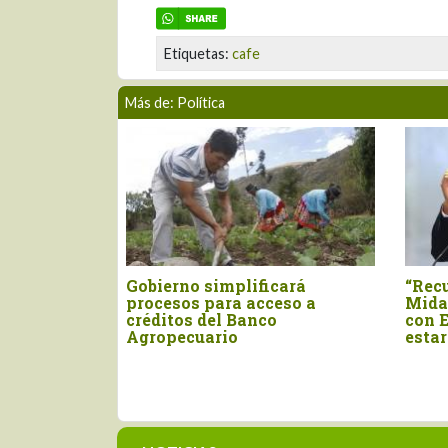
Etiquetas:
cafe
Más de: Política
resupuesto del
Gremios empresariales
gociar aranceles
sorprendidos con anuncio de
Unidos deben
subir el sueldo mínimo a S/
genda del sector”
1.300