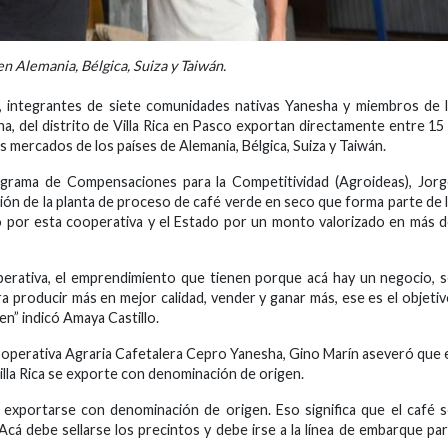
n Alemania, Bélgica, Suiza y Taiwán.
, integrantes de siete comunidades nativas Yanesha y miembros de 
, del distrito de Villa Rica en Pasco exportan directamente entre 15
 mercados de los países de Alemania, Bélgica, Suiza y Taiwán.
rograma de Compensaciones para la Competitividad (Agroideas), Jor
ción de la planta de proceso de café verde en seco que forma parte de 
o por esta cooperativa y el Estado por un monto valorizado en más 
perativa, el emprendimiento que tienen porque acá hay un negocio, 
ra producir más en mejor calidad, vender y ganar más, ese es el objeti
en” indicó Amaya Castillo.
Cooperativa Agraria Cafetalera Cepro Yanesha, Gino Marín aseveró que 
Villa Rica se exporte con denominación de origen.
a exportarse con denominación de origen. Eso significa que el café 
Acá debe sellarse los precintos y debe irse a la línea de embarque pa