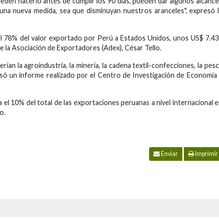
pueden hacerlo antes de cumplir los 90 días, pueden dar algunos alcanc
 una nueva medida, sea que disminuyan nuestros aranceles", expresó 
 el 78% del valor exportado por Perú a Estados Unidos, unos US$ 7.4
 de la Asociación de Exportadores (Adex), César Tello.
an la agroindustria, la minería, la cadena textil-confecciones, la pes
recisó un informe realizado por el Centro de Investigación de Economía
el 10% del total de las exportaciones peruanas a nivel internacional 
o.
Enviar
Imprimir