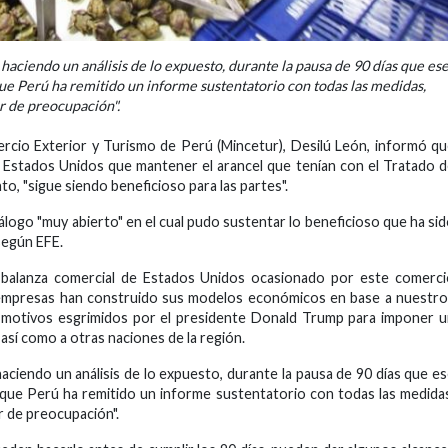
 haciendo un análisis de lo expuesto, durante la pausa de 90 días que es
 que Perú ha remitido un informe sustentatorio con todas las medidas,
er de preocupación".
ercio Exterior y Turismo de Perú (Mincetur), Desilú León, informó q
 Estados Unidos que mantener el arancel que tenían con el Tratado 
to, "sigue siendo beneficioso para las partes".
álogo "muy abierto" en el cual pudo sustentar lo beneficioso que ha si
según EFE.
a balanza comercial de Estados Unidos ocasionado por este comerc
as empresas han construido sus modelos económicos en base a nuestr
los motivos esgrimidos por el presidente Donald Trump para imponer 
así como a otras naciones de la región.
ciendo un análisis de lo expuesto, durante la pausa de 90 días que e
 y que Perú ha remitido un informe sustentatorio con todas las medida
er de preocupación".