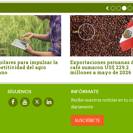
Exportaciones peruanas de
Perú: Agroexpor
café sumaron US$ 229.2
crecen 4.9%, per
millones a mayo de 2026
sector partido e
velocidades
SÍGUENOS
INFÓRMATE
Recibe nuestras noticias en tu c
diariamente
SUSCRÍBETE