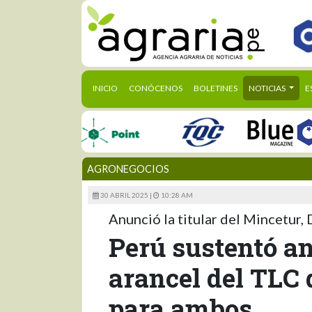
(CURRENT)
INICIO
CONÓCENOS
BOLETINES
NOTICIAS
E
AGRONEGOCIOS
30 ABRIL 2025 |
10:28 AM
Anunció la titular del Mincetur,
Perú sustentó a
arancel del TLC 
para ambos