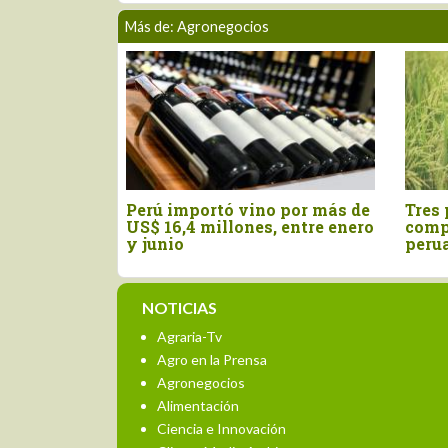
Más de: Agronegocios
rtó vino por más de
Tres pilares para impulsar la
millones, entre enero
competitividad del agro
peruano
NOTICIAS
Agraria-Tv
Agro en la Prensa
Agronegocios
Alimentación
Ciencia e Innovación