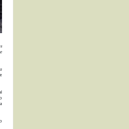
es
ue
su
de
al
o
 a
/o