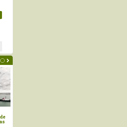
castaña amazónica, el
Exportaciones peruana
to que demuestra que el
palta crecieron +16.7% 
que en pie también
valor en el primer seme
porta
2025