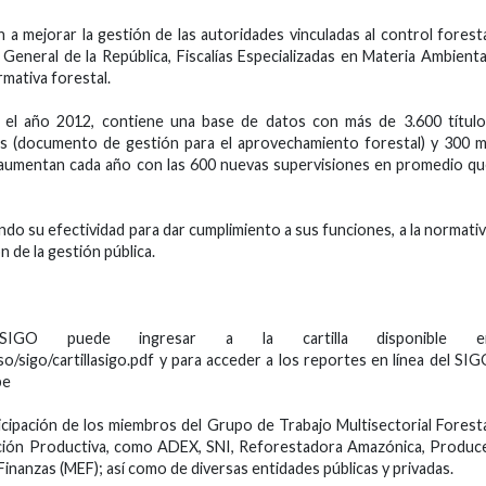
 a mejorar la gestión de las autoridades vinculadas al control forest
General de la República, Fiscalías Especializadas en Materia Ambienta
rmativa forestal.
el año 2012, contiene una base de datos con más de 3.600 título
es (documento de gestión para el aprovechamiento forestal) y 300 m
e aumentan cada año con las 600 nuevas supervisiones en promedio q
ndo su efectividad para dar cumplimiento a sus funciones, a la normati
n de la gestión pública.
IGO puede ingresar a la cartilla disponible e
o/sigo/cartillasigo.pdf y para acceder a los reportes en línea del SI
pe
icipación de los miembros del Grupo de Trabajo Multisectorial Forest
cación Productiva, como ADEX, SNI, Reforestadora Amazónica, Produc
inanzas (MEF); así como de diversas entidades públicas y privadas.