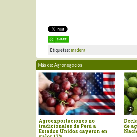
Etiquetas:
madera
Más de: Agronegocios
Declaran el segundo viernes
Nuevo arancel d
de agosto como el Día
Unidos afecta ca
Nacional de la Chirimoya
las exportacion