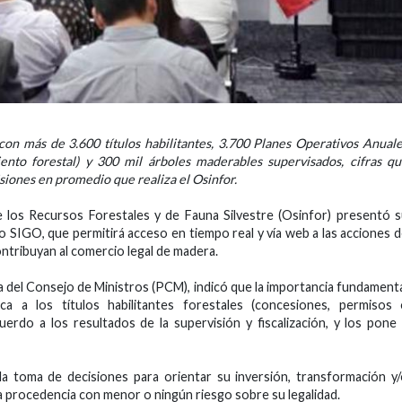
on más de 3.600 títulos habilitantes, 3.700 Planes Operativos Anual
nto forestal) y 300 mil árboles maderables supervisados, cifras q
iones en promedio que realiza el Osinfor.
 los Recursos Forestales y de Fauna Silvestre (Osinfor) presentó 
SIGO, que permitirá acceso en tiempo real y vía web a las acciones 
contribuyan al comercio legal de madera.
ia del Consejo de Ministros (PCM), indicó que la importancia fundament
ca a los títulos habilitantes forestales (concesiones, permisos 
uerdo a los resultados de la supervisión y fiscalización, y los pone
 la toma de decisiones para orientar su inversión, transformación y
a procedencia con menor o ningún riesgo sobre su legalidad.