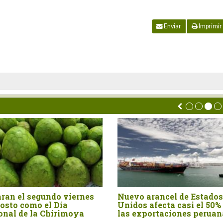
Enviar
Imprimir
e Estados
Perú importó canela entera
La 
si el 50% de
por US$ 15.4 millones en el
fru
es peruanas
primer semestre del año
bos
ex