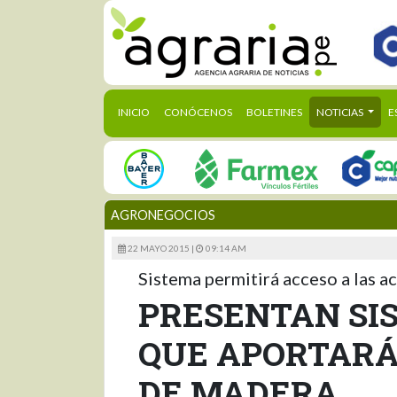
(CURRENT)
INICIO
CONÓCENOS
BOLETINES
NOTICIAS
E
AGRONEGOCIOS
22 MAYO 2015 |
09:14 AM
Sistema permitirá acceso a las ac
PRESENTAN SI
QUE APORTARÁ
DE MADERA