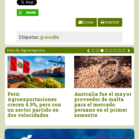
Enviar
Imprimir
Etiquetas:
granadilla
Más de: Agronegocios
tralia fue el mayor
Agroexportaciones no
Decla
veedor de malta
tradicionales de Perú
viern
a el mercado
a Estados Unidos
como 
uano en el primer
cayeron en valor 17%
de la
estre