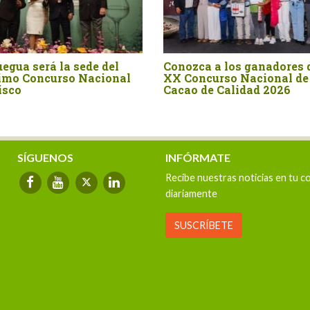
res del
Organizaciones cacaoteras de
Hoy la 
l de
Cusco, Ayacucho y Junín
del Cac
26
conquistan diez medallas en
Interna
Concurso Nacional de
puertas
Chocolate Peruano
SÍGUENOS
INFÓRMATE
Recibe nuestras noticias en tu c
diariamente
SUSCRÍBETE