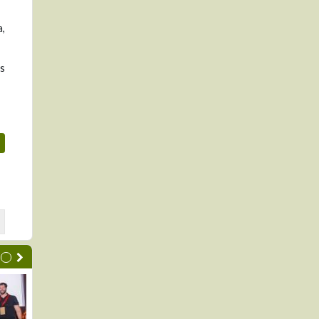
a,
os