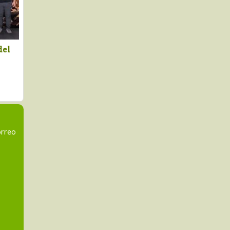
XVII edición del Salón
Fruit Attraction 2026 lanza
ao y Chocolate
una nueva convocatoria de
cional 2026 abre sus
Factoría Chef
orreo