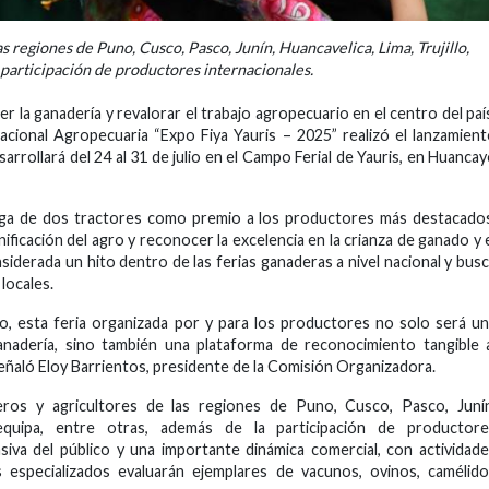
s regiones de Puno, Cusco, Pasco, Junín, Huancavelica, Lima, Trujillo,
 participación de productores internacionales.
r la ganadería y revalorar el trabajo agropecuario en el centro del paí
acional Agropecuaria “Expo Fiya Yauris – 2025” realizó el lanzamien
arrollará del 24 al 31 de julio en el Campo Ferial de Yauris, en Huanca
ega de dos tractores como premio a los productores más destacado
ficación del agro y reconocer la excelencia en la crianza de ganado y 
nsiderada un hito dentro de las ferias ganaderas a nivel nacional y bus
locales.
so, esta feria organizada por y para los productores no solo será u
anadería, sino también una plataforma de reconocimiento tangible 
ñaló Eloy Barrientos, presidente de la Comisión Organizadora.
ros y agricultores de las regiones de Puno, Cusco, Pasco, Junín
Arequipa, entre otras, además de la participación de productore
siva del público y una importante dinámica comercial, con actividad
 especializados evaluarán ejemplares de vacunos, ovinos, camélid