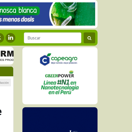
dacción
e