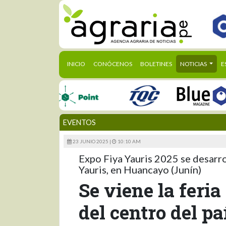
(CURRENT)
INICIO
CONÓCENOS
BOLETINES
NOTICIAS
E
EVENTOS
23 JUNIO 2025 |
10:10 AM
Expo Fiya Yauris 2025 se desarrol
Yauris, en Huancayo (Junín)
Se viene la feri
del centro del pa