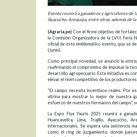
Evento reunirá a ganaderos y agricultores de la
Ayacucho, Arequipa, entre otras, además de la
(Agraria.pe)
Con el firme objetivo de fortalece
la Comisión Organizadora de la LVIII Feria N
oficial de este emblemático evento, que se des
(Junín).
Como principal novedad, se anunció la entr
reafirmando el compromiso de impulsar la tecni
desarrollo agropecuario. Esta iniciativa es co
elevar el nivel competitivo de los productores 
“El campo necesita incentivos reales. Por e
vitrina para mostrar lo mejor de nuestra g
esfuerzo de nuestros hermanos del campo”, se
La Expo Fiya Yauris 2025 reunirá a ganade
Huancavelica, Lima, Trujillo, Ayacucho, 
internacionales. Se espera una asistencia ma
como el ring de juzgamiento, donde jueces