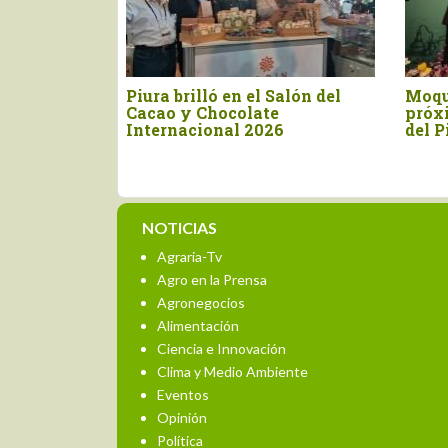
Moquegua será la sede del
Conozca a los ganado
próximo Concurso Nacional
XX Concurso Naciona
del Pisco
Cacao de Calidad 20
NOTICIAS
Agraria-Tv
Agro en la Prensa
Agronegocios
Alimentación
Ciencia e Innovación
Clima y Medio Ambiente
Eventos
Opinión
Política