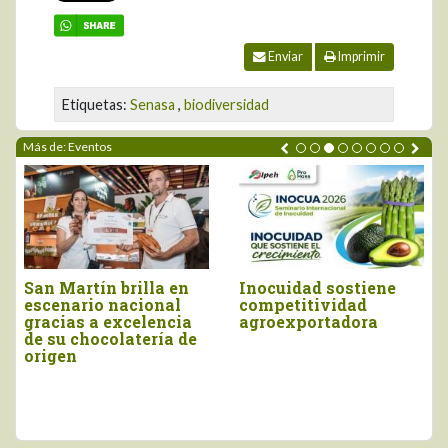
Enviar
Imprimir
Etiquetas:
Senasa
,
biodiversidad
Más de: Eventos
Piura brilló en el
Moquegua será la
Salón del Cacao y
sede del próximo
Chocolate
Concurso Nacional
Internacional 2026
del Pisco