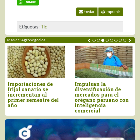
Enviar
Imprimir
Etiquetas:
Tlc
Más de: Agronegocios
Impulsan la
Perú importó vino por
diversificación de
más de US$ 16,4
mercados para el
millones, entre enero
orégano peruano con
y junio
inteligencia
comercial