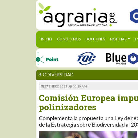
(CURRENT)
INICIO
CONÓCENOS
BOLETINES
NOTICIAS
E
BIODIVERSIDAD
27 ENERO 2023 |
10:10 AM
Comisión Europea impul
polinizadores
Complementa la propuesta una Ley de recu
de la Estrategia sobre Biodiversidad al 2