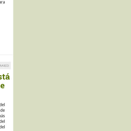
ara
RRASCO
stá
le
del
 de
más
del
del