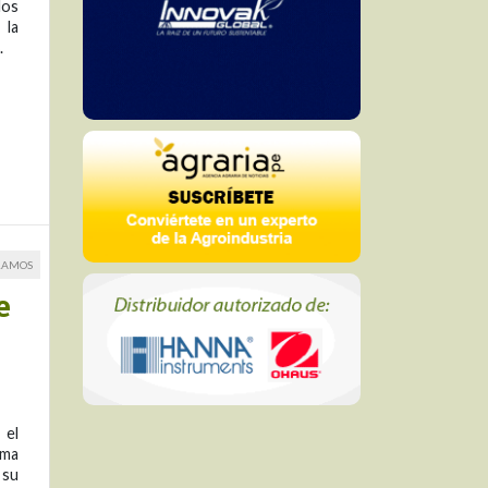
los
 la
.
RAMOS
e
 el
ima
 su