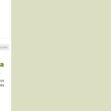
CCIÓN
na
s
ros
vés