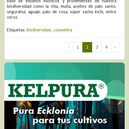
base de insumos exóticos y provenientes de nuestra
biodiversidad como la chía, muña, aceites de palo santo,
ungurahui, aguaje, palo de rosa, súper sacha inchi, entre
otros
Etiquetas:
biodiversidad
,
cosmetica
‹
1
2
3
4
›