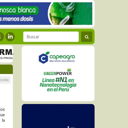
CCIÓN
íos
que
 la