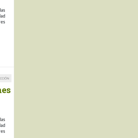
las
dad
res
CCIÓN
nes
las
dad
res