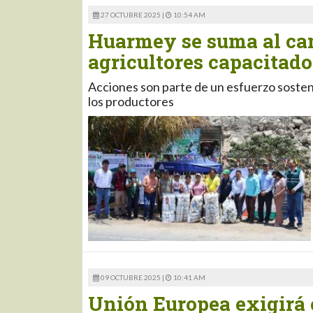
27 OCTUBRE 2025 |
10:54 AM
Huarmey se suma al cam
agricultores capacitado
Acciones son parte de un esfuerzo sosten
los productores
09 OCTUBRE 2025 |
10:41 AM
Unión Europea exigirá c