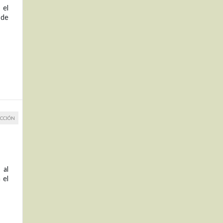
 el
 de
CCIÓN
 al
 el