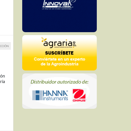
CCIÓN
ión
ría