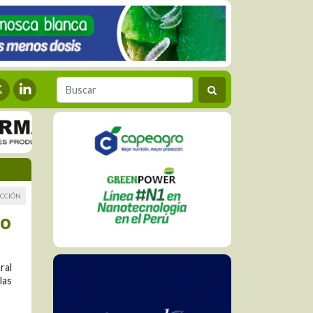
CCIÓN
io
ral
las