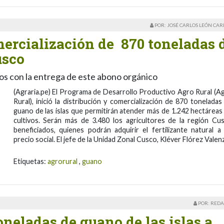
POR: JOSÉ CARLOS LEÓN CA
mercialización de 870 toneladas 
usco
os con la entrega de este abono orgánico
(Agraria.pe) El Programa de Desarrollo Productivo Agro Rural (A
Rural), inició la distribución y comercialización de 870 toneladas
guano de las islas que permitirán atender más de 1.242 hectáreas
cultivos. Serán más de 3.480 los agricultores de la región Cu
beneficiados, quienes podrán adquirir el fertilizante natural a
precio social. El jefe de la Unidad Zonal Cusco, Kléver Flórez Valen
Etiquetas:
agrorural
,
guano
POR: REDA
oneladas de guano de las islas a