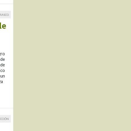
RRASCO
de
gro
 de
 de
sco
 un
za
CCIÓN