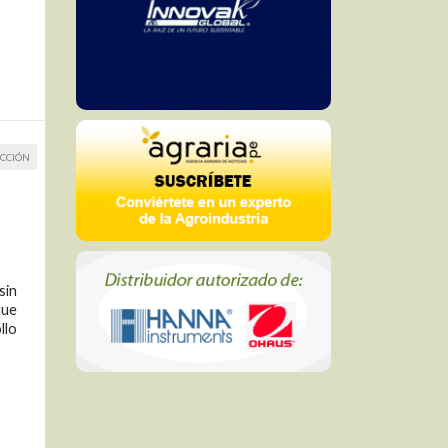
CCIÓN
sin
que
llo