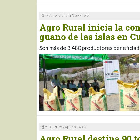
14 AGOSTO 2024 |
09:58 AM
Agro Rural inicia la co
guano de las islas en C
Son más de 3.480 productores beneficiad
25 ABRIL 2024 |
10:34 AM
Agro Rural destina 90 t