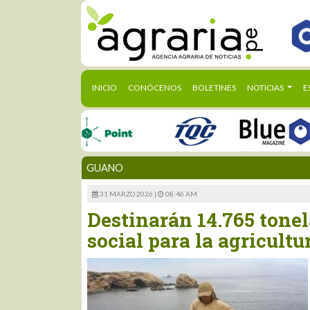
(CURRENT)
INICIO
CONÓCENOS
BOLETINES
NOTICIAS
E
GUANO
31 MARZO 2026 |
08:46 AM
Destinarán 14.765 tonel
social para la agricultu