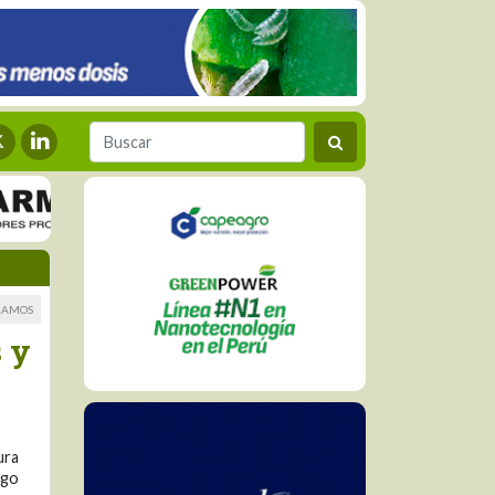
RAMOS
 y
ura
ego