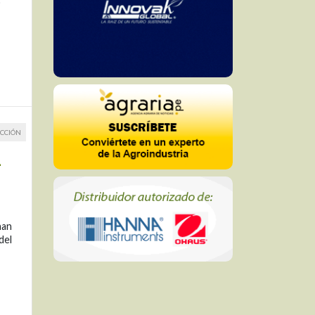
)
CCIÓN
n
han
del