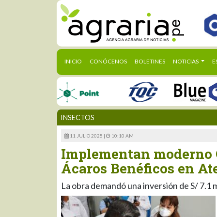
(CURRENT)
INICIO
CONÓCENOS
BOLETINES
NOTICIAS
E
INSECTOS
11 JULIO 2025 |
10:10 AM
Implementan moderno C
Ácaros Benéficos en At
La obra demandó una inversión de S/ 7.1 