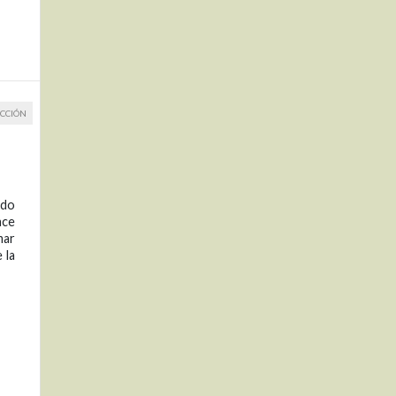
CCIÓN
ado
ace
mar
 la