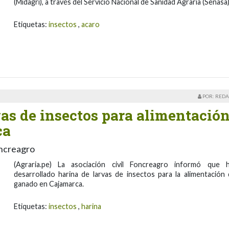
(Midagri), a través del Servicio Nacional de Sanidad Agraria (Senasa
Etiquetas:
insectos
,
acaro
POR: REDA
vas de insectos para alimentació
ca
oncreagro
(Agraria.pe) La asociación civil Foncreagro informó que 
desarrollado harina de larvas de insectos para la alimentación 
ganado en Cajamarca.
Etiquetas:
insectos
,
harina