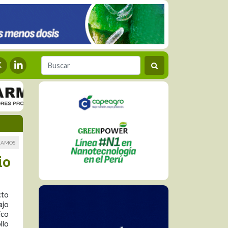
RAMOS
io
cto
ajo
ico
llo