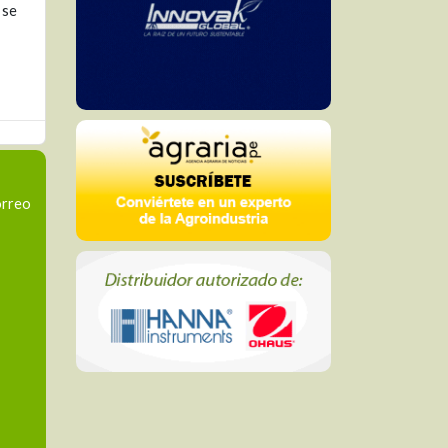
 se
orreo