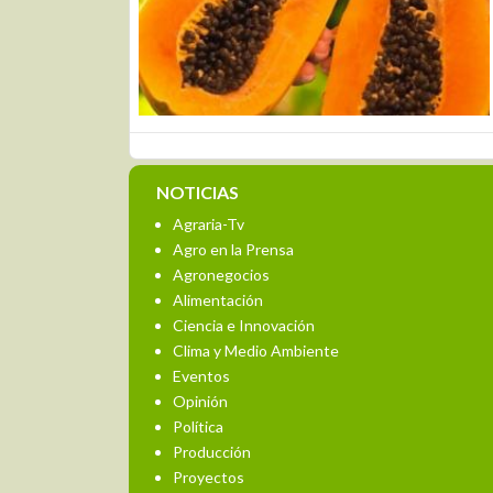
NOTICIAS
Agraria-Tv
Agro en la Prensa
Agronegocios
Alimentación
Ciencia e Innovación
Clima y Medio Ambiente
Eventos
Opinión
Política
Producción
Proyectos