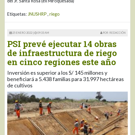
del Jr. Santa Rosa (ex Miroquesada)
Etiquetas:
JNUSHRP
,
riego
25 ENERO 2022 |
09:33 AM
POR: REDACCIÓN
PSI prevé ejecutar 14 obras
de infraestructura de riego
en cinco regiones este año
Inversión es superior a los S/ 145 millones y
beneficiará a 5.438 familias para 31.997 hectáreas
de cultivos