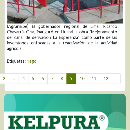
(Agraria.pe) El gobernador regional de Lima, Ricardo
Chavarría Oria, inauguró en Huaral la obra “Mejoramiento
del canal de derivación La Esperanza”, como parte de las
inversiones enfocadas a la reactivación de la actividad
agrícola.
Etiquetas:
riego
2
...
4
5
6
7
8
9
10
11
12
›