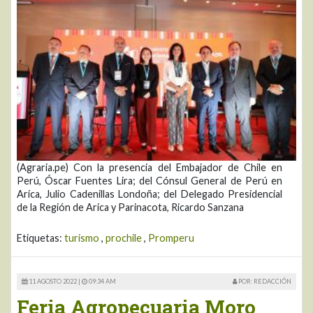
(Agraria.pe) Con la presencia del Embajador de Chile en
Perú, Óscar Fuentes Lira; del Cónsul General de Perú en
Arica, Julio Cadenillas Londoña; del Delegado Presidencial
de la Región de Arica y Parinacota, Ricardo Sanzana
Etiquetas:
turismo
,
prochile
,
Promperu
11 AGOSTO 2022 |
09:34 AM
POR: REDACCIÓN
Feria Agropecuaria Moro