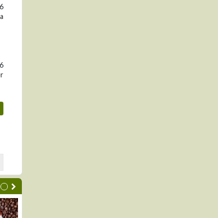
16
la
06
er