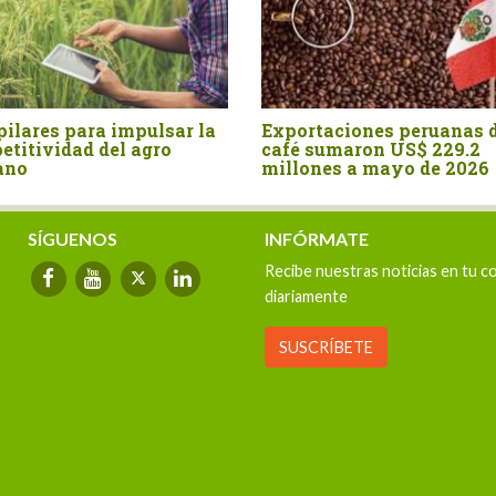
aciones
Australia fue el mayor
Agro
 con un
proveedor de malta para el
trad
 dos
mercado peruano en el primer
Esta
semestre
valo
SÍGUENOS
INFÓRMATE
Recibe nuestras noticias en tu c
diariamente
SUSCRÍBETE