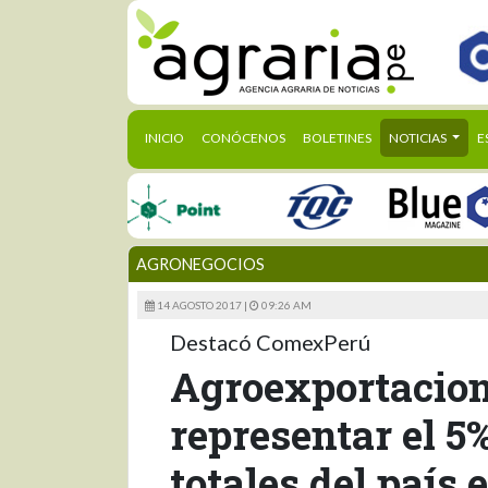
(CURRENT)
INICIO
CONÓCENOS
BOLETINES
NOTICIAS
E
AGRONEGOCIOS
14 AGOSTO 2017 |
09:26 AM
Destacó ComexPerú
Agroexportacion
representar el 5
totales del país 