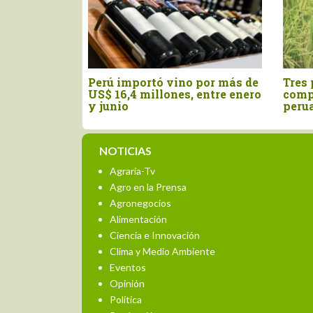
Exportaciones peruanas de
Perú: Agroexport
café sumaron US$ 229.2
crecen 4.9%, pero
millones a mayo de 2026
sector partido en
velocidades
NOTICIAS
Agraria-Tv
Agro en la Prensa
Agronegocios
Alimentación
Ciencia e Innovación
Clima y Medio Ambiente
Eventos
Opinión
Política