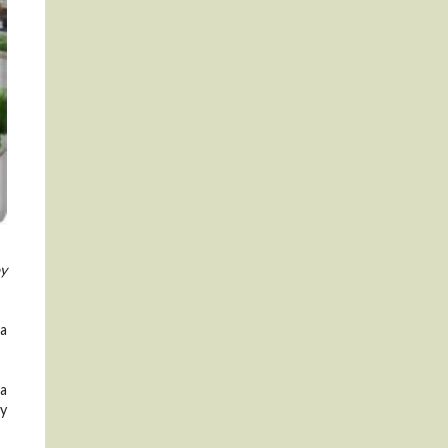
oy
 a
ta
 y