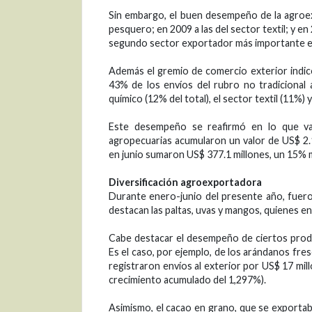
Sin embargo, el buen desempeño de la agroex
pesquero; en 2009 a las del sector textil; y e
segundo sector exportador más importante en e
Además el gremio de comercio exterior indic
43% de los envíos del rubro no tradicional 
químico (12% del total), el sector textil (11%)
Este desempeño se reafirmó en lo que va
agropecuarias acumularon un valor de US$ 2.
en junio sumaron US$ 377.1 millones, un 15% m
Diversificación agroexportadora
Durante enero-junio del presente año, fuer
destacan las paltas, uvas y mangos, quienes 
Cabe destacar el desempeño de ciertos produ
Es el caso, por ejemplo, de los arándanos fr
registraron envíos al exterior por US$ 17 mil
crecimiento acumulado del 1,297%).
Asimismo, el cacao en grano, que se exporta