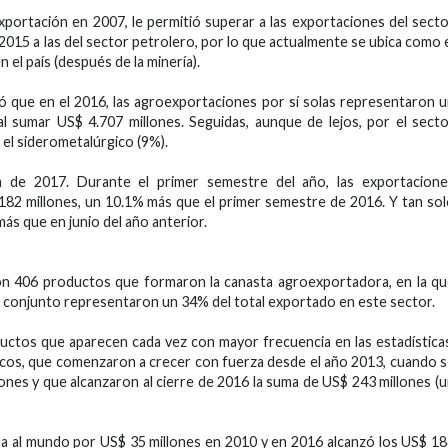
portación en 2007, le permitió superar a las exportaciones del sect
n 2015 a las del sector petrolero, por lo que actualmente se ubica como 
l país (después de la minería).
ó que en el 2016, las agroexportaciones por sí solas representaron 
al sumar US$ 4.707 millones. Seguidas, aunque de lejos, por el sect
 y el siderometalúrgico (9%).
 de 2017. Durante el primer semestre del año, las exportacione
182 millones, un 10.1% más que el primer semestre de 2016. Y tan so
ás que en junio del año anterior.
on 406 productos que formaron la canasta agroexportadora, en la q
en conjunto representaron un 34% del total exportado en este sector.
ctos que aparecen cada vez con mayor frecuencia en las estadística
escos, que comenzaron a crecer con fuerza desde el año 2013, cuando 
lones y que alcanzaron al cierre de 2016 la suma de US$ 243 millones (
ba al mundo por US$ 35 millones en 2010 y en 2016 alcanzó los US$ 1