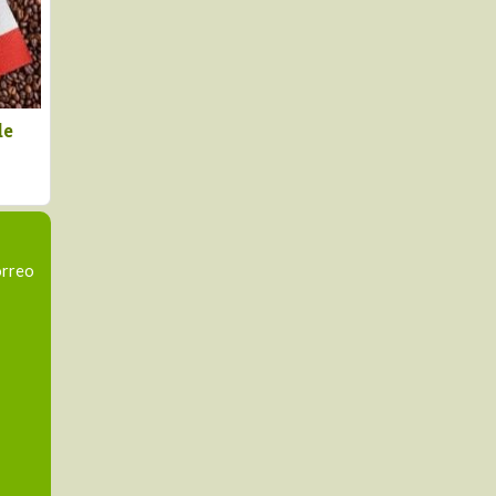
exportaciones no
Declaran el segundo vie
icionales de Perú a
de agosto como el Día
dos Unidos cayeron en
Nacional de la Chirimoy
r 17%
orreo