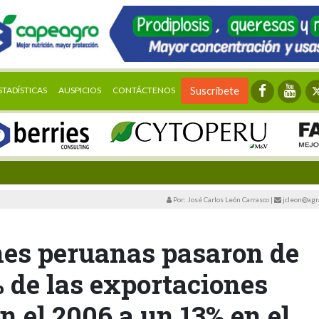
STADÍSTICAS
AUSPICIOS
CONTÁCTENOS
Suscríbete
Por: José Carlos León Carrasco
|
jcleon@agr
es peruanas pasaron de
% de las exportaciones
en el 2006 a un 13% en el