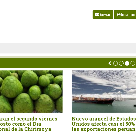
Enviar
Imprimir
Nuevo arancel de Estados
Perú importó can
Unidos afecta casi el 50% de
por US$ 15.4 mil
las exportaciones peruanas
primer semestre