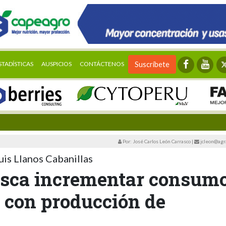
STADÍSTICAS
AUSPICIOS
CONTÁCTENOS
Suscríbete
Por: José Carlos León Carrasco
|
jcleon@agr
Luis Llanos Cabanillas
sca incrementar consum
 con producción de