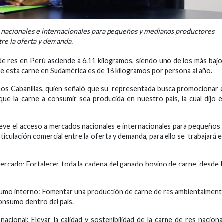
acionales e internacionales para pequeños y medianos productores
tre la oferta y demanda.
e res en Perú asciende a 6.11 kilogramos, siendo uno de los más baj
e esta carne en Sudamérica es de 18 kilogramos por persona al año.
lanos Cabanillas, quien señaló que su representada busca promocionar 
e la carne a consumir sea producida en nuestro país, la cual dijo 
ve el acceso a mercados nacionales e internacionales para pequeños
iculación comercial entre la oferta y demanda, para ello se trabajará 
mercado: Fortalecer toda la cadena del ganado bovino de carne, desde 
sumo interno: Fomentar una producción de carne de res ambientalmen
onsumo dentro del país.
acional: Elevar la calidad y sostenibilidad de la carne de res naciona