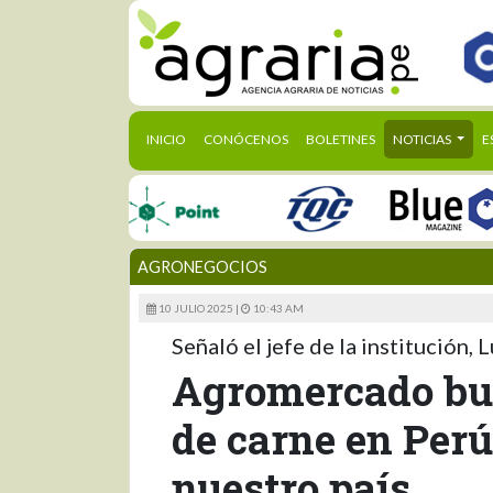
(CURRENT)
INICIO
CONÓCENOS
BOLETINES
NOTICIAS
E
AGRONEGOCIOS
10 JULIO 2025 |
10:43 AM
Señaló el jefe de la institución, 
Agromercado bu
de carne en Perú
nuestro país