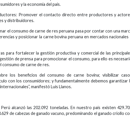
sumidores y la economía del país.
roductores: Promover el contacto directo entre productores y actor
s y distribuidores.
ar el consumo de carne de res peruana pasa por contar con una mar
ferencias y posicionar la carne bovina peruana en mercados nacionales
s para fortalecer la gestión productiva y comercial de las principal
gestión de prensa para promocionar el consumo, para ello es necesar
del consumo de carne de res.
re los beneficios del consumo de carne bovina; visibilizar caso
ínculo con los consumidores; y fundamentalmente debemos garantizar 
 internacionales”, manifestó Luis Llanos.
 Perú alcanzó las 202.092 toneladas. En nuestro país existen 429.7
93.629 de cabezas de ganado vacuno, predominando el ganado criollo c