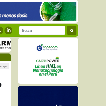
aria.pe
o