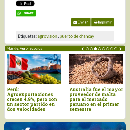
Enviar
Imprimir
Etiquetas:
agrovision
,
puerto de chancay
Más de: Agronegocios
Perú:
Australia fue el mayor
Agroexportaciones
proveedor de malta
crecen 4.9%, pero con
para el mercado
un sector partido en
peruano en el primer
dos velocidades
semestre