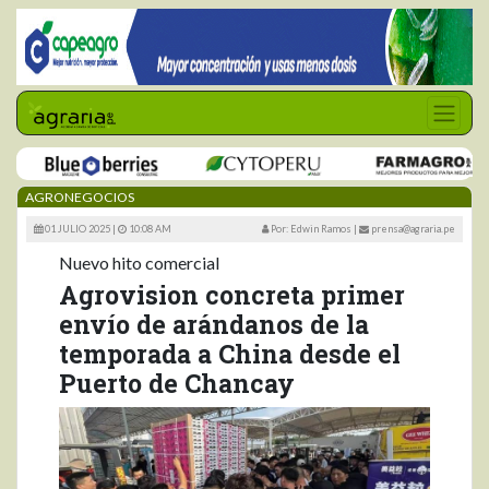
AGRONEGOCIOS
01 JULIO 2025 |
10:08 AM
Por: Edwin Ramos
|
prensa@agraria.pe
Nuevo hito comercial
Agrovision concreta primer
envío de arándanos de la
temporada a China desde el
Puerto de Chancay