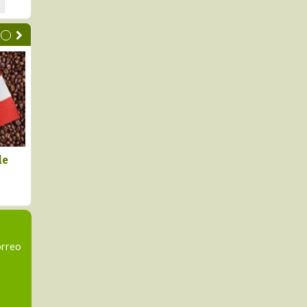
xportaciones
Australia fue el mayor
, pero con un
proveedor de malta para el
ido en dos
mercado peruano en el primer
s
semestre
orreo