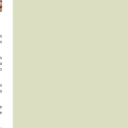
s
es
as
la
vo
os
 y
de
de