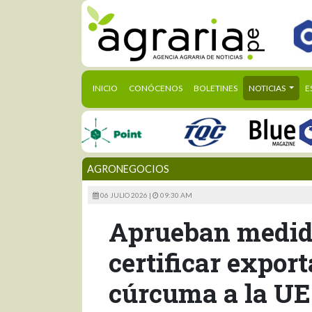
(CURRENT)
INICIO
CONÓCENOS
BOLETINES
NOTICIAS
E
AGRONEGOCIOS
06 JULIO 2026 |
09:30 AM
Aprueban medida
certificar expor
cúrcuma a la UE