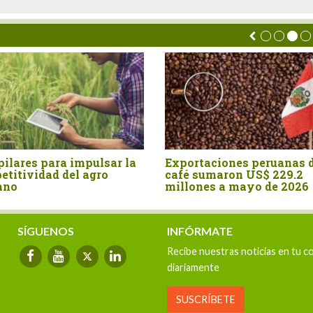
r la
Exportaciones peruanas de
Perú: Agroe
café sumaron US$ 229.2
crecen 4.9%
millones a mayo de 2026
sector part
velocidade
SÍGUENOS
INFÓRMATE
Recibe nuestras noticias en tu c
diariamente
SUSCRÍBETE