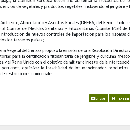
plaga, la Comisión Europea determinó aumentar la frecuencia de l
los envíos de vegetales y productos vegetales, incluyendo el jengibre y 
 Ambiente, Alimentación y Asuntos Rurales (DEFRA) del Reino Unido, 
icó al Comité de Medidas Sanitarias y Fitosanitarias (Comité MSF) de 
 introducción de nuevos controles de importación para los rizomas 
dos los terceros países;
ena Vegetal del Senasa propuso la emisión de una Resolución Director
torias para la certificación fitosanitaria de jengibre y cúrcuma fresc
a y el Reino Unido con el objetivo de mitigar el riesgo de la intercepci
peruanos, optimizar la trazabilidad de los mencionados productos
 de restricciones comerciales.
Enviar
Imprimir