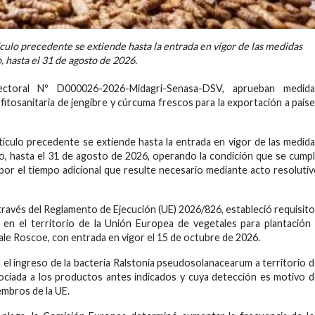
ículo precedente se extiende hasta la entrada en vigor de las medidas
o, hasta el 31 de agosto de 2026.
ctoral Nº D000026-2026-Midagri-Senasa-DSV, aprueban medida
ón fitosanitaria de jengibre y cúrcuma frescos para la exportación a país
rtículo precedente se extiende hasta la entrada en vigor de las medid
imo, hasta el 31 de agosto de 2026, operando la condición que se cump
por el tiempo adicional que resulte necesario mediante acto resoluti
través del Reglamento de Ejecución (UE) 2026/826, estableció requisit
o en el territorio de la Unión Europea de vegetales para plantación
nale Roscoe, con entrada en vigor el 15 de octubre de 2026.
r el ingreso de la bacteria Ralstonia pseudosolanacearum a territorio 
ociada a los productos antes indicados y cuya detección es motivo 
embros de la UE.