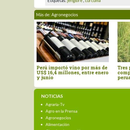
Etiquetas:
jengibre
,
curcuma
Más de: Agronegocios
 importó vino por más de
Tres pilares para impulsa
16,4 millones, entre enero
competitividad del agro
nio
peruano
NOTICIAS
Agraria-Tv
Agro en la Prensa
Agronegocios
Alimentación