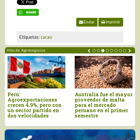
Enviar
Imprimir
Etiquetas:
cacao
Más de: Agronegocios
Agroexportaciones no
Declaran el segundo
tradicionales de Perú
viernes de agosto
a Estados Unidos
como el Día Nacional
cayeron en valor 17%
de la Chirimoya