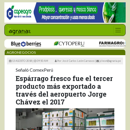
AGRONEGOCIOS
13 AGOSTO 2018 |
09:50 AM
Por: José Carlos León Carrasco
|
jcleon@agraria.pe
Señaló ComexPerú
Espárrago fresco fue el tercer
producto más exportado a
través del aeropuerto Jorge
Chávez el 2017