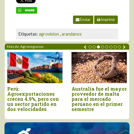
Enviar
Imprimir
Etiquetas:
agrovision
,
arandanos
Más de: Agronegocios
Agroexportaciones no
Declaran el segundo
tradicionales de Perú
viernes de agosto
a Estados Unidos
como el Día Nacional
cayeron en valor 17%
de la Chirimoya