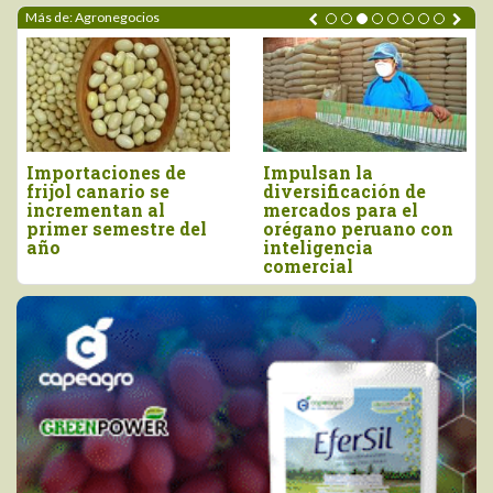
Más de: Agronegocios
Perú importó vino por
Tres pilares para
más de US$ 16,4
impulsar la
millones, entre enero
competitividad del
y junio
agro peruano