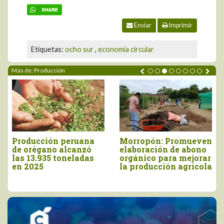
Enviar
Imprimir
Etiquetas:
ocho sur
,
economia circular
Más de: Producción
ucción peruana
Morropón: Promueven
INIA c
régano alcanzó
elaboración de abono
9.160 s
3.935 toneladas
orgánico para mejorar
papa na
025
la producción agrícola
valor 