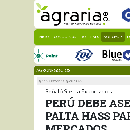
(CURRENT)
INICIO
CONÓCENOS
BOLETINES
NOTICIAS
E
AGRONEGOCIOS
10 MARZO 2015 |
08:53 AM
Señaló Sierra Exportadora:
PERÚ DEBE AS
PALTA HASS P
MERCADOS