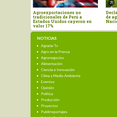
 viernes
Nuevo arancel de Estados
Perú i
ía
Unidos afecta casi el 50% de
por US
rimoya
las exportaciones peruanas
primer
NOTICIAS
Agraria-Tv
Agro en la Prensa
Agronegocios
Alimentación
Ciencia e Innovación
Clima y Medio Ambiente
Eventos
Opinión
Política
Producción
Proyectos
Publirreportajes