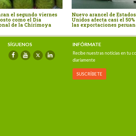
mportó canela entera
La castaña amazónica, el
$ 15.4 millones en el
fruto que demuestra que el
 semestre del año
bosque en pie también
exporta
SÍGUENOS
INFÓRMATE
Recibe nuestras noticias en tu c
diariamente
SUSCRÍBETE