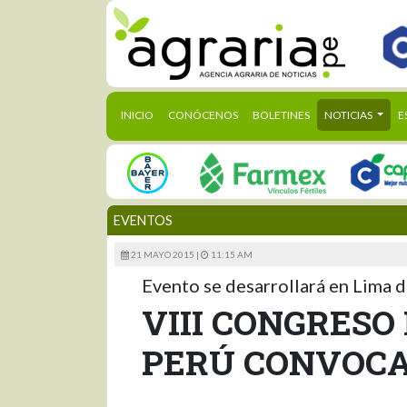
(CURRENT)
INICIO
CONÓCENOS
BOLETINES
NOTICIAS
E
EVENTOS
21 MAYO 2015 |
11:15 AM
Evento se desarrollará en Lima d
VIII CONGRESO
PERÚ CONVOCAR