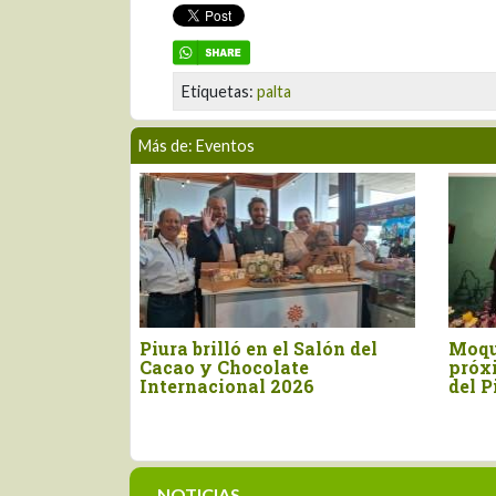
Etiquetas:
palta
Más de: Eventos
ló en el Salón del
Moquegua será la sede del
Chocolate
próximo Concurso Nacional
onal 2026
del Pisco
NOTICIAS