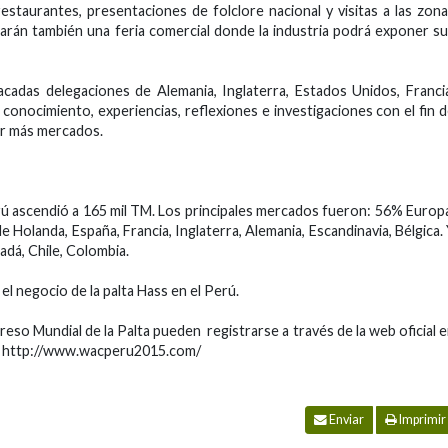
restaurantes, presentaciones de folclore nacional y visitas a las zon
arán también una feria comercial donde la industria podrá exponer s
cadas delegaciones de Alemania, Inglaterra, Estados Unidos, Franci
conocimiento, experiencias, reflexiones e investigaciones con el fin 
rir más mercados.
erú ascendió a 165 mil TM. Los principales mercados fueron: 56% Europ
Holanda, España, Francia, Inglaterra, Alemania, Escandinavia, Bélgica.
dá, Chile, Colombia.
el negocio de la palta Hass en el Perú.
greso Mundial de la Palta pueden registrarse a través de la web oficial 
5 http://www.wacperu2015.com/
Enviar
Imprimir