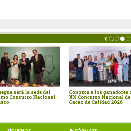
Conozca a los ganadores del
Organizaciones 
XX Concurso Nacional de
Cusco, Ayacucho
Cacao de Calidad 2026
conquistan diez
Concurso Nacion
Chocolate Perua
SÍGUENOS
INFÓRMATE