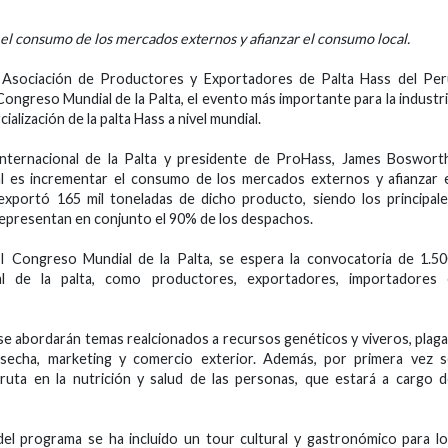
r el consumo de los mercados externos y afianzar el consumo local.
 Asociación de Productores y Exportadores de Palta Hass del Per
Congreso Mundial de la Palta, el evento más importante para la industr
alización de la palta Hass a nivel mundial.
Internacional de la Palta y presidente de ProHass, James Boswort
al es incrementar el consumo de los mercados externos y afianzar 
xportó 165 mil toneladas de dicho producto, siendo los principal
epresentan en conjunto el 90% de los despachos.
 Congreso Mundial de la Palta, se espera la convocatoria de 1.50
ial de la palta, como productores, exportadores, importadores 
 se abordarán temas realcionados a recursos genéticos y viveros, plag
echa, marketing y comercio exterior. Además, por primera vez s
uta en la nutrición y salud de las personas, que estará a cargo 
del programa se ha incluido un tour cultural y gastronómico para l