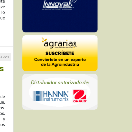
ste
ave
 lo
que
RAMOS
s
 de
ue,
os.
os.
s y
nos