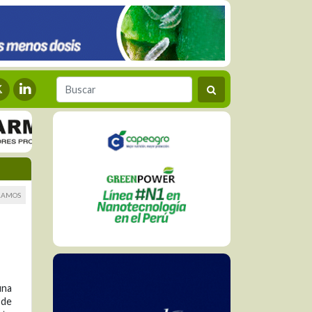
RAMOS
una
 de