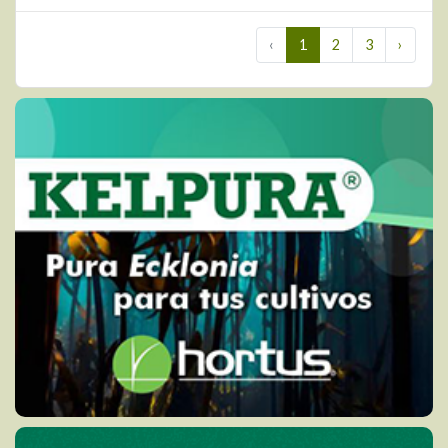
‹
1
2
3
›