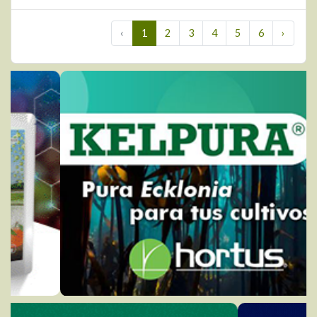
‹
1
2
3
4
5
6
›