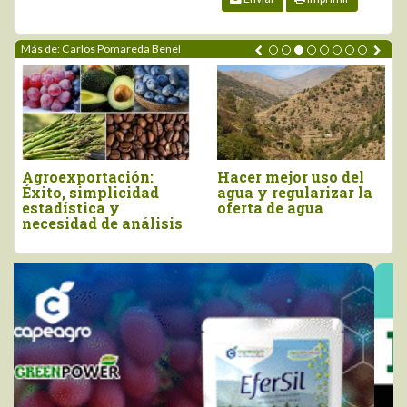
Más de: Carlos Pomareda Benel
Inocuidad en la
Valor agregado en la
cadena
agricultura: Identidad
agroalimentaria: Una
territorial y
responsabilidad
desarrollo rural
compartida