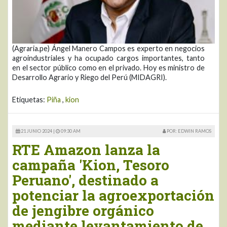
(Agraria.pe) Ángel Manero Campos es experto en negocios
agroindustriales y ha ocupado cargos importantes, tanto
en el sector público como en el privado. Hoy es ministro de
Desarrollo Agrario y Riego del Perú (MIDAGRI).
Etiquetas:
Piña
,
kion
21 JUNIO 2024 |
09:30 AM
POR: EDWIN RAMOS
RTE Amazon lanza la
campaña 'Kion, Tesoro
Peruano', destinado a
potenciar la agroexportación
de jengibre orgánico
mediante levantamiento de