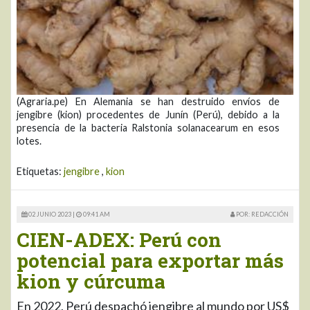
(Agraria.pe) En Alemania se han destruido envíos de
jengibre (kion) procedentes de Junín (Perú), debido a la
presencia de la bacteria Ralstonia solanacearum en esos
lotes.
Etiquetas:
jengibre
,
kion
02 JUNIO 2023 |
09:41 AM
POR: REDACCIÓN
CIEN-ADEX: Perú con
potencial para exportar más
kion y cúrcuma
En 2022, Perú despachó jengibre al mundo por US$