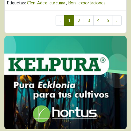
Etiquetas:
Cien-Adex
,
curcuma
,
kion
,
exportaciones
‹
1
2
3
4
5
›