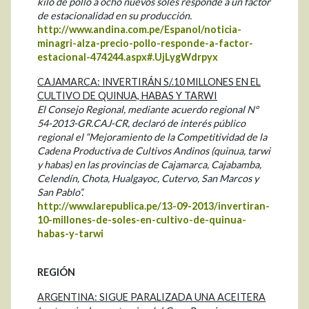
kilo de pollo a ocho nuevos soles responde a un factor
de estacionalidad en su producción.
http://www.andina.com.pe/Espanol/noticia-
minagri-alza-precio-pollo-responde-a-factor-
estacional-474244.aspx#.UjLygWdrpyx
CAJAMARCA: INVERTIRÁN S/.10 MILLONES EN EL
CULTIVO DE QUINUA, HABAS Y TARWI
El Consejo Regional, mediante acuerdo regional Nº
54-2013-GR.CAJ-CR, declaró de interés público
regional el “Mejoramiento de la Competitividad de la
Cadena Productiva de Cultivos Andinos (quinua, tarwi
y habas) en las provincias de Cajamarca, Cajabamba,
Celendín, Chota, Hualgayoc, Cutervo, San Marcos y
San Pablo”.
http://www.larepublica.pe/13-09-2013/invertiran-
10-millones-de-soles-en-cultivo-de-quinua-
habas-y-tarwi
REGIÓN
ARGENTINA: SIGUE PARALIZADA UNA ACEITERA