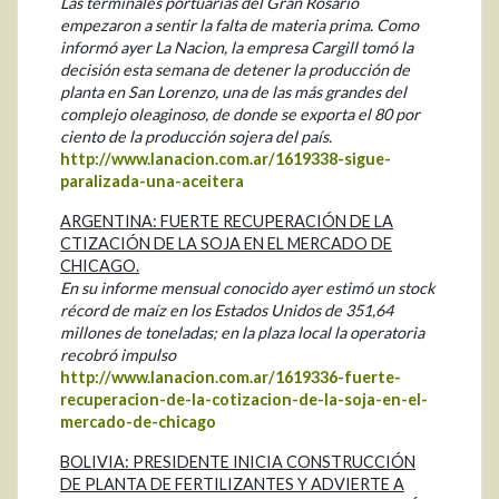
Las terminales portuarias del Gran Rosario
empezaron a sentir la falta de materia prima. Como
informó ayer La Nacion, la empresa Cargill tomó la
decisión esta semana de detener la producción de
planta en San Lorenzo, una de las más grandes del
complejo oleaginoso, de donde se exporta el 80 por
ciento de la producción sojera del país.
http://www.lanacion.com.ar/1619338-sigue-
paralizada-una-aceitera
ARGENTINA: FUERTE RECUPERACIÓN DE LA
CTIZACIÓN DE LA SOJA EN EL MERCADO DE
CHICAGO.
En su informe mensual conocido ayer estimó un stock
récord de maíz en los Estados Unidos de 351,64
millones de toneladas; en la plaza local la operatoria
recobró impulso
http://www.lanacion.com.ar/1619336-fuerte-
recuperacion-de-la-cotizacion-de-la-soja-en-el-
mercado-de-chicago
BOLIVIA: PRESIDENTE INICIA CONSTRUCCIÓN
DE PLANTA DE FERTILIZANTES Y ADVIERTE A