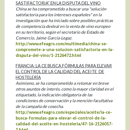
SASTIFACTORIA” EN LA DISPUTA DEL VINO
China se ha comprometido a buscar una "solución
satisfactoria para los intereses españoles" en la
investigación que ha iniciado sobre posibles prácticas
de competencia desleal en la venta de vino europeo
en su territorio, según el secretario de Estado de
Comercio, Jaime García-Legaz.
http://www.efeagro.com/multimedia/china-se-
compromete-a-una-solucion-satisfactoria-en-la-
disputa-del-vino/1-2126472.html
FRANCIA: LA CE BUSCA FÓRMULAS PARA ELEVAR
EL CONTROL DE LA CALIDAD DEL ACEITE DE
HOSTELERÍA
Asimismo, se ha comprometido a retomar en breve
otros asuntos de interés, como la mayor claridad en el
etiquetado, la indicación obligatoria de las
condiciones de conservación y la mención facultativa
de la campaña de cosecha.
http://www.efeagro.com/especiales/aceite/la-ce-
busca-formulas-para-elevar-el-control-de-la-
calidad-del-aceite-en-hosteleria/47-16-2126017-
1.html