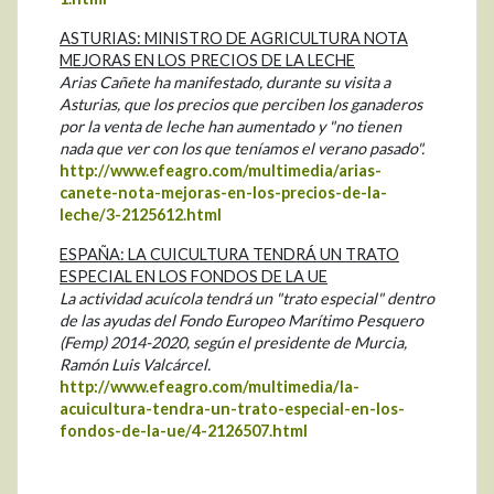
ASTURIAS: MINISTRO DE AGRICULTURA NOTA
MEJORAS EN LOS PRECIOS DE LA LECHE
Arias Cañete ha manifestado, durante su visita a
Asturias, que los precios que perciben los ganaderos
por la venta de leche han aumentado y "no tienen
nada que ver con los que teníamos el verano pasado".
http://www.efeagro.com/multimedia/arias-
canete-nota-mejoras-en-los-precios-de-la-
leche/3-2125612.html
ESPAÑA: LA CUICULTURA TENDRÁ UN TRATO
ESPECIAL EN LOS FONDOS DE LA UE
La actividad acuícola tendrá un "trato especial" dentro
de las ayudas del Fondo Europeo Marítimo Pesquero
(Femp) 2014-2020, según el presidente de Murcia,
Ramón Luis Valcárcel.
http://www.efeagro.com/multimedia/la-
acuicultura-tendra-un-trato-especial-en-los-
fondos-de-la-ue/4-2126507.html