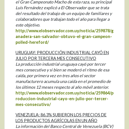
el Gran Campeonato Macho de esta raza, su principal
Luis Fernández explicó a El Observador que se trata
del resultado del trabajo de un equipo de familiares y
colaboradores que trabajan todo el año para llegar a
este objetivo.
http://www.elobservador.com.uy/noticia/259878/g
anadera-san-salvador-obtuvo-el-gran-campeon-
polled-hereford/
URUGUAY: PRODUCCIÓN INDUSTRIAL CAYÓ EN
JULIO POR TERCERA MES CONSECUTIVO
La producción industrial uruguaya cayó por tercer
mes consecutivo y si bien se moderó el ritmo de esa
caída, por primera vez en tres años el sector
manufacturero acumula una caída en el promedio de
los últimos 12 meses respecto al año móvil anterior.
http://www.elobservador.com.uy/noticia/259864/p
roduccion-industrial-cayo-en-julio-por-tercer-
mes-consecutivo/
VENEZUELA: 86.3% SUBIERON LOS PRECIOS DE
LOS PRODUCTOS AGRÍCOLAS EN UN AÑO
La información del Banco Central de Venezuela (BCV)