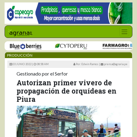
PRODUCCIÓN
03 JUNIO 2022 |
08:58 AM
Por: Edwin Ramos
|
prensa@agraria.pe
Gestionado por el Serfor
Autorizan primer vivero de
propagación de orquídeas en
Piura