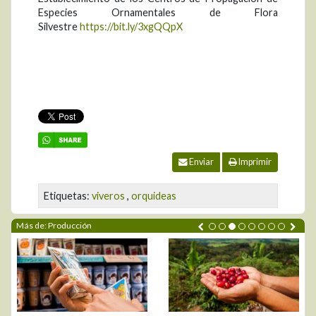
Especies Ornamentales de Flora
Silvestre
https://bit.ly/3xgQQpX
Enviar
Imprimir
Etiquetas:
viveros
,
orquideas
Más de: Producción