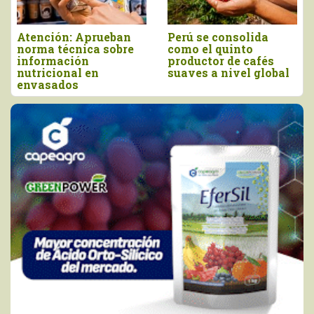
Producción peruana
Morropón: Promueven
de orégano alcanzó
elaboración de abono
las 13.935 toneladas
orgánico para mejorar
en 2025
la producción agrícola