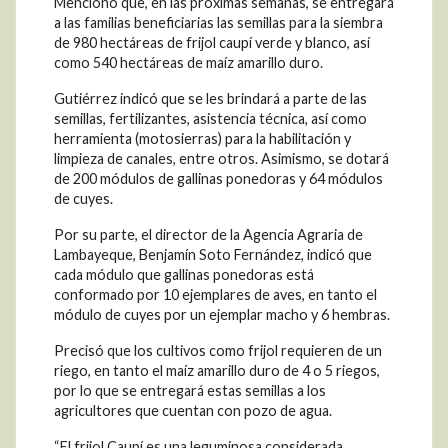
Mencionó que, en las próximas semanas, se entregará
a las familias beneficiarias las semillas para la siembra
de 980 hectáreas de frijol caupí verde y blanco, así
como 540 hectáreas de maíz amarillo duro.
Gutiérrez indicó que se les brindará a parte de las
semillas, fertilizantes, asistencia técnica, así como
herramienta (motosierras) para la habilitación y
limpieza de canales, entre otros. Asimismo, se dotará
de 200 módulos de gallinas ponedoras y 64 módulos
de cuyes.
Por su parte, el director de la Agencia Agraria de
Lambayeque, Benjamín Soto Fernández, indicó que
cada módulo que gallinas ponedoras está
conformado por 10 ejemplares de aves, en tanto el
módulo de cuyes por un ejemplar macho y 6 hembras.
Precisó que los cultivos como frijol requieren de un
riego, en tanto el maíz amarillo duro de 4 o 5 riegos,
por lo que se entregará estas semillas a los
agricultores que cuentan con pozo de agua.
“El frijol Caupí es una leguminosa considerada