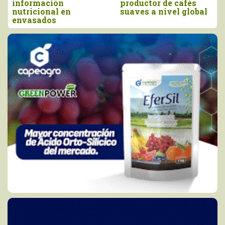
ductor de cafés
las 13.935 toneladas
orgán
ves a nivel global
en 2025
la pro