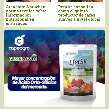
eban
Perú se consolida
Producción perua
obre
como el quinto
de orégano alcanz
productor de cafés
las 13.935 tonelad
suaves a nivel global
en 2025