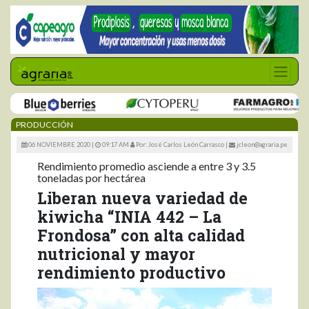
PRODUCCIÓN
06 NOVIEMBRE 2020 |
09:17 AM
Por: José Carlos León Carrasco
|
jcleon@agraria.pe
Rendimiento promedio asciende a entre 3 y 3.5
toneladas por hectárea
Liberan nueva variedad de
kiwicha “INIA 442 – La
Frondosa” con alta calidad
nutricional y mayor
rendimiento productivo