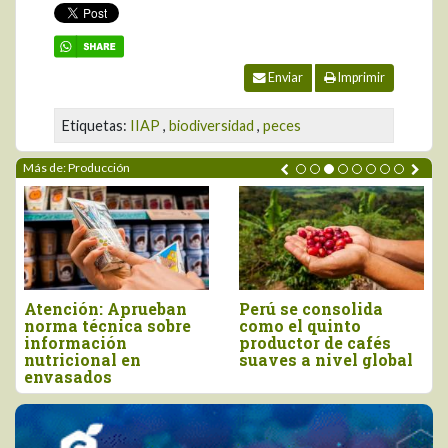
Enviar
Imprimir
Etiquetas:
IIAP
,
biodiversidad
,
peces
Más de: Producción
Atención: Aprueban
Perú se consolida
norma técnica sobre
como el quinto
información
productor de cafés
nutricional en
suaves a nivel global
envasados