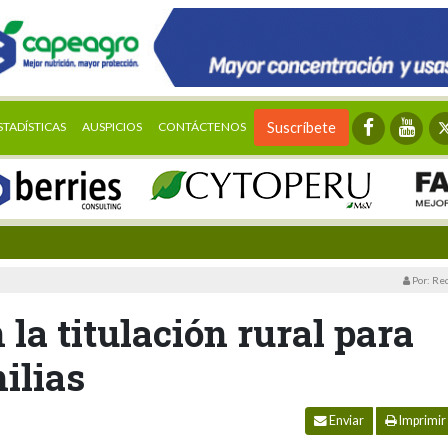
STADÍSTICAS
AUSPICIOS
CONTÁCTENOS
Suscríbete
Por: Re
 la titulación rural para
ilias
Enviar
Imprimir