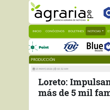
(CURRENT)
INICIO
CONÓCENOS
BOLETINES
NOTICIAS
E
PRODUCCIÓN
15 MAYO 2026 |
10:32 AM
Loreto: Impulsan
más de 5 mil fam