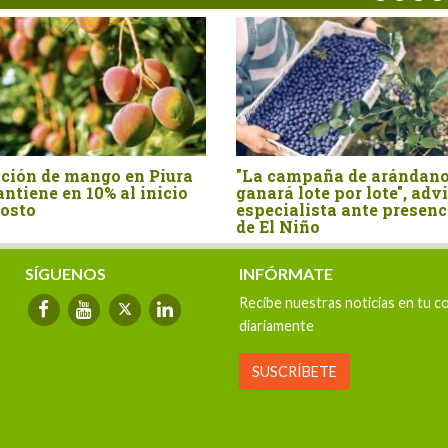
iura
"La campaña de arándano se
Producción 
cio
ganará lote por lote", advierte
se contrajo
especialista ante presencia
este año
de El Niño
SÍGUENOS
INFÓRMATE
Recibe nuestras noticias en tu c
diariamente
SUSCRÍBETE