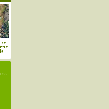
de cacao peruano
Perú: avanza proyecto
 11.3% en mayo de
impulsará una producción de
arroz más sostenible y
resiliente
orreo