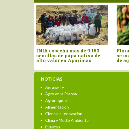
 cosecha más de 9.160
Floración de mango en P
llas de papa nativa de
se mantiene en 10% al ini
 valor en Apurímac
de agosto
NOTICIAS
Agraria-Tv
Agro en la Prensa
Agronegocios
Alimentación
Ciencia e Innovación
Clima y Medio Ambiente
Eventos