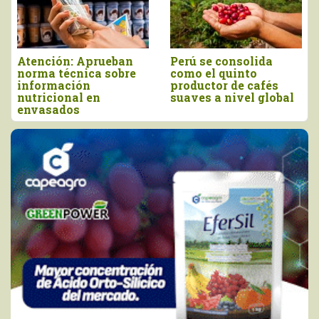
Producción peruana
Morropón: Promueven
de orégano alcanzó
elaboración de abono
las 13.935 toneladas
orgánico para mejorar
en 2025
la producción agrícola