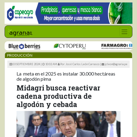
PRODUCCIÓN
03 SEPTIEMBRE 2024 |
10:02 AM
Por: José Carlos León Carrasco
|
jcleon@agraria.pe
La meta en el 2025 es instalar 30.000 hectáreas
de algodón pima
Midagri busca reactivar
cadena productiva de
algodón y cebada