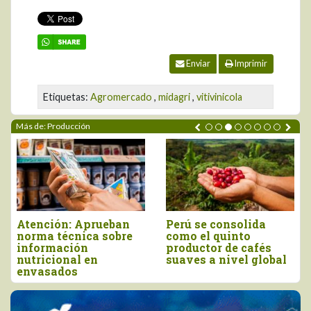
Enviar
Imprimir
Etiquetas:
Agromercado
,
midagri
,
vitivinicola
Más de: Producción
Atención: Aprueban
Perú se consolida
norma técnica sobre
como el quinto
información
productor de cafés
nutricional en
suaves a nivel global
envasados