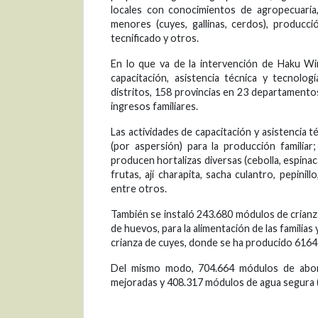
locales con conocimientos de agropecuaria, 
menores (cuyes, gallinas, cerdos), producc
tecnificado y otros.
En lo que va de la intervención de Haku Wiña
capacitación, asistencia técnica y tecnol
distritos, 158 provincias en 23 departamentos
ingresos familiares.
Las actividades de capacitación y asistencia 
(por aspersión) para la producción familia
producen hortalizas diversas (cebolla, espinaca
frutas, ají charapita, sacha culantro, pepinillo
entre otros.
También se instaló 243.680 módulos de crianza
de huevos, para la alimentación de las familia
crianza de cuyes, donde se ha producido 6164
Del mismo modo, 704.664 módulos de abonos
mejoradas y 408.317 módulos de agua segura (a