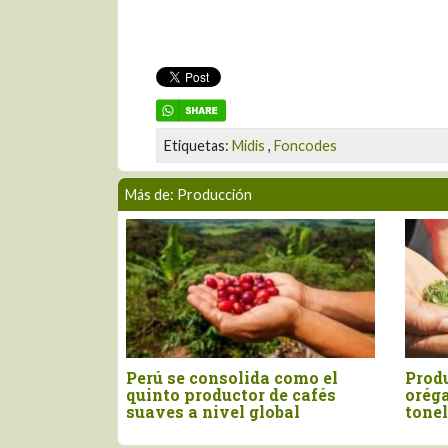
Etiquetas:
Midis
,
Foncodes
Más de: Producción
an norma
Perú se consolida como el
Prod
ormación
quinto productor de cafés
oréga
vasados
suaves a nivel global
tone