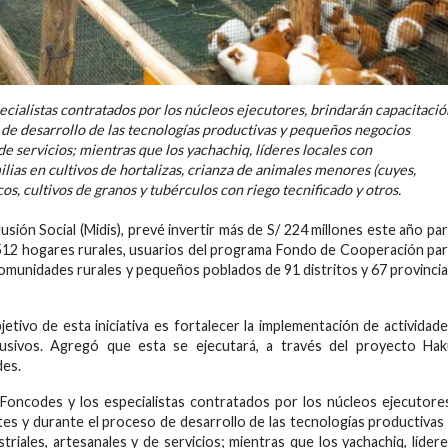
ecialistas contratados por los núcleos ejecutores, brindarán capacitació
o de desarrollo de las tecnologías productivas y pequeños negocios
de servicios; mientras que los yachachiq, líderes locales con
lias en cultivos de hortalizas, crianza de animales menores (cuyes,
os, cultivos de granos y tubérculos con riego tecnificado y otros.
usión Social (Midis), prevé invertir más de S/ 224 millones este año pa
512 hogares rurales, usuarios del programa Fondo de Cooperación pa
comunidades rurales y pequeños poblados de 91 distritos y 67 provinci
jetivo de esta iniciativa es fortalecer la implementación de actividad
lusivos. Agregó que esta se ejecutará, a través del proyecto Hak
des.
 Foncodes y los especialistas contratados por los núcleos ejecutore
ntes y durante el proceso de desarrollo de las tecnologías productivas
iales, artesanales y de servicios; mientras que los yachachiq, líder