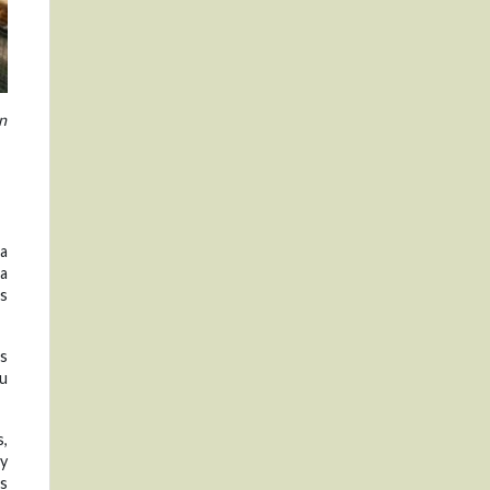
n
ra
ra
as
es
u
s,
 y
es