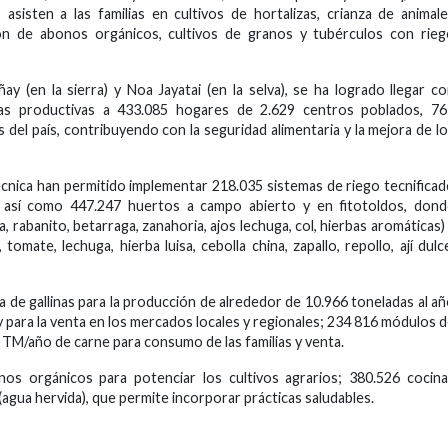
asisten a las familias en cultivos de hortalizas, crianza de animal
ión de abonos orgánicos, cultivos de granos y tubérculos con rie
y (en la sierra) y Noa Jayatai (en la selva), se ha logrado llegar c
ogías productivas a 433.085 hogares de 2.629 centros poblados, 7
 del país, contribuyendo con la seguridad alimentaria y la mejora de l
técnica han permitido implementar 218.035 sistemas de riego tecnifica
r; así como 447.247 huertos a campo abierto y en fitotoldos, don
, rabanito, betarraga, zanahoria, ajos lechuga, col, hierbas aromáticas)
, tomate, lechuga, hierba luisa, cebolla china, zapallo, repollo, ají dulc
 de gallinas para la producción de alrededor de 10.966 toneladas al a
s y para la venta en los mercados locales y regionales; 234 816 módulos 
 TM/año de carne para consumo de las familias y venta.
 orgánicos para potenciar los cultivos agrarios; 380.526 cocina
gua hervida), que permite incorporar prácticas saludables.