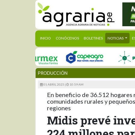
(CURRENT)
INICIO
CONÓCENOS
BOLETINES
NOTICIAS
E
PRODUCCIÓN
01 ABRIL 2025 |
10:59 AM
En beneficio de 36.512 hogares r
comunidades rurales y pequeños 
regiones
Midis prevé inve
224 millones pa