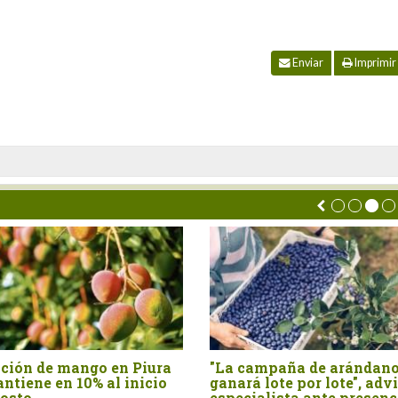
Enviar
Imprimir
"La campaña de arándano se
Producción de c
ganará lote por lote", advierte
se contrajo 11.3
especialista ante presencia
este año