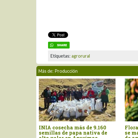
Etiquetas:
agrorural
Más de: Producción
cha más de 9.160
Floración de mango en Piura
de papa nativa de
se mantiene en 10% al inicio
r en Apurímac
de agosto