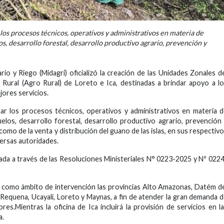
los procesos técnicos, operativos y administrativos en materia de
s, desarrollo forestal, desarrollo productivo agrario, prevención y
io y Riego (Midagri) oficializó la creación de las Unidades Zonales d
Rural (Agro Rural) de Loreto e Ica, destinadas a brindar apoyo a l
ores servicios.
ar los procesos técnicos, operativos y administrativos en materia 
elos, desarrollo forestal, desarrollo productivo agrario, prevención
como de la venta y distribución del guano de las islas, en sus respectiv
versas autoridades.
izada a través de las Resoluciones Ministeriales N° 0223-2025 y Nº 022
 como ámbito de intervención las provincias Alto Amazonas, Datém d
Requena, Ucayali, Loreto y Maynas, a fin de atender la gran demanda 
es.Mientras la oficina de Ica incluirá la provisión de servicios en l
a.