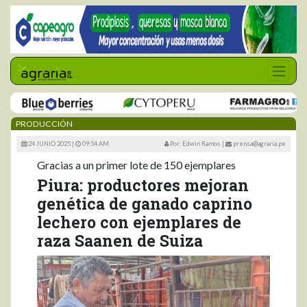
PRODUCCIÓN
24 JUNIO 2025 |
09:54 AM
Por: Edwin Ramos
|
prensa@agraria.pe
Gracias a un primer lote de 150 ejemplares
Piura: productores mejoran
genética de ganado caprino
lechero con ejemplares de
raza Saanen de Suiza